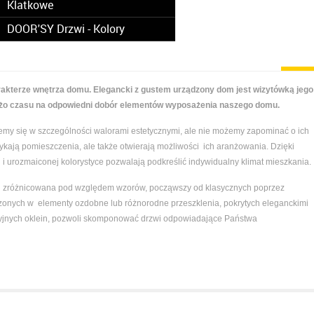
Klatkowe
DOOR'SY Drzwi - Kolory
erze wnętrza domu. Elegancki z gustem urządzony dom jest wizytówką jego
o czasu na odpowiedni dobór elementów wyposażenia naszego domu.
emy się w szczególności walorami estetycznymi, ale nie możemy zapominać o ich
amykają pomieszczenia, ale także otwierają możliwości ich aranżowania. Dzięki
 i urozmaiconej kolorystyce pozwalają podkreślić indywidualny klimat mieszkania.
h zróżnicowana pod względem wzorów, począwszy od klasycznych poprzez
zonych w elementy ozdobne lub różnorodne przeszklenia, pokrytych eleganckimi
acyjnych oklein, pozwoli skomponować drzwi odpowiadające Państwa